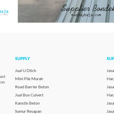
SUPPLY
SU
Jual U Ditch
Jas
ast
Mini Pile Murah
Har
ton
Road Barrier Beton
Jas
Jual Box Culvert
Har
Kanstin Beton
Jas
Sumur Resapan
Jas