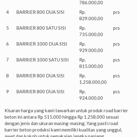
786.000,00
4
BARRIER 800 DUA SISI
Rp.
pcs
829.000,00
5
BARRIER 800 SATU SISI
Rp.
pcs
735.000,00
6
BARRIER 1000 DUA SISI
Rp.
pcs
929.000,00
7
BARRIER 1000 SATU SISI
Rp.
pcs
815.000,00
8
BARRIER 800 DUA SISI
Rp.
pcs
1.258.000,00
9
BARRIER 800 DUA SISI
Rp.
pcs
924.000,00
Kisaran harga yang kami tawarkan untuk produk road barrier
beton ini antara Rp 515.000 hingga Rp 1.258.000 sesuai
dengan jenis dan ukuran masing-masing. Yang pasti road
barrier beton produksi kami memiliki kualitas yang unggul,
awet dan kokoh untuk pemakaian jangka panjang.