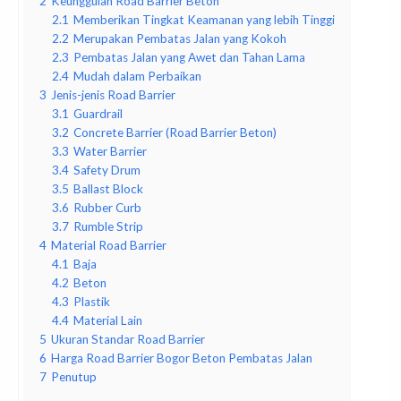
2
Keunggulan Road Barrier Beton
2.1
Memberikan Tingkat Keamanan yang lebih Tinggi
2.2
Merupakan Pembatas Jalan yang Kokoh
2.3
Pembatas Jalan yang Awet dan Tahan Lama
2.4
Mudah dalam Perbaikan
3
Jenis-jenis Road Barrier
3.1
Guardrail
3.2
Concrete Barrier (Road Barrier Beton)
3.3
Water Barrier
3.4
Safety Drum
3.5
Ballast Block
3.6
Rubber Curb
3.7
Rumble Strip
4
Material Road Barrier
4.1
Baja
4.2
Beton
4.3
Plastik
4.4
Material Lain
5
Ukuran Standar Road Barrier
6
Harga Road Barrier Bogor Beton Pembatas Jalan
7
Penutup