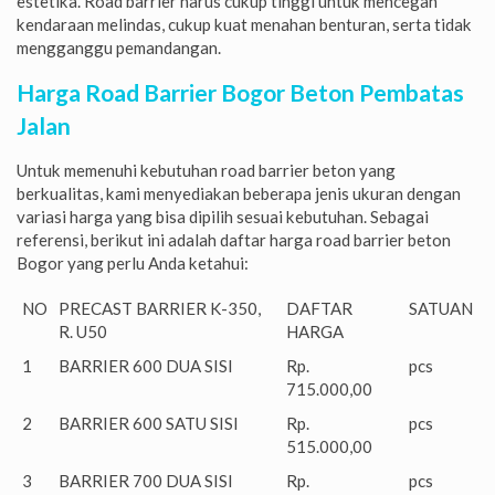
estetika. Road barrier harus cukup tinggi untuk mencegah
kendaraan melindas, cukup kuat menahan benturan, serta tidak
mengganggu pemandangan.
Harga Road Barrier Bogor Beton Pembatas
Jalan
Untuk memenuhi kebutuhan road barrier beton yang
berkualitas, kami menyediakan beberapa jenis ukuran dengan
variasi harga yang bisa dipilih sesuai kebutuhan. Sebagai
referensi, berikut ini adalah daftar harga road barrier beton
Bogor yang perlu Anda ketahui:
NO
PRECAST BARRIER K-350,
DAFTAR
SATUAN
R. U50
HARGA
1
BARRIER 600 DUA SISI
Rp.
pcs
715.000,00
2
BARRIER 600 SATU SISI
Rp.
pcs
515.000,00
3
BARRIER 700 DUA SISI
Rp.
pcs