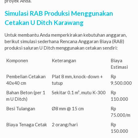
proyek Anda.
Simulasi RAB Produksi Menggunakan
Cetakan U Ditch Karawang
Untuk membantu Anda memperkirakan kebutuhan anggaran,
berikut simulasi sederhana Rencana Anggaran Biaya (RAB)
produksi saluran U Ditch menggunakan cetakan sendiri:
Komponen
Keterangan
Biaya
Estimasi
Pembelian Cetakan
Plat 8 mm, knock-down +
Rp
40x40 cm
tutup
9.500.000
Bahan Beton (per 1
Sekitar 0.1 m³, mutu K-300
Rp
m U Ditch)
110.000
Besi Tulangan
Ø8 mm @ 15 cm
Rp
75.000/m
Biaya Tenaga Cetak
2 orang/hari
Rp
150.000