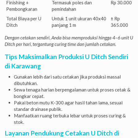
Finishing +
Termasuk poles dan
Rp 30.000
Pembongkaran
pemindahan
Total Biaya per U
Untuk 1 unit ukuran 40x40
± Rp
Ditch
panjang 1 m
365.000
Dengan cetakan sendiri, Anda bisa memproduksi hingga 4–6 unit U
Ditch per hari, tergantung curing time dan jumlah cetakan.
Tips Maksimalkan Produksi U Ditch Sendiri
di Karawang
Gunakan lebih dari satu cetakan jika produksi massal
dibutuhkan.
Sewa tenaga harian berpengalaman untuk proses cetak &
bongkar cepat.
Pakai beton mutu K-300 agar hasil tahan lama, sesuai
standar drainase publik.
Manfaatkan ruang terbuka lebar untuk proses curing &
stok.
Layanan Pendukung Cetakan U Ditch di