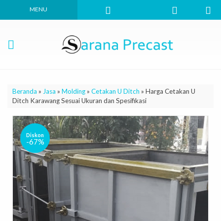
MENU
Beranda
»
Jasa
»
Molding
»
Cetakan U Ditch
»
Harga Cetakan U
Ditch Karawang Sesuai Ukuran dan Spesifikasi
Diskon
-67%