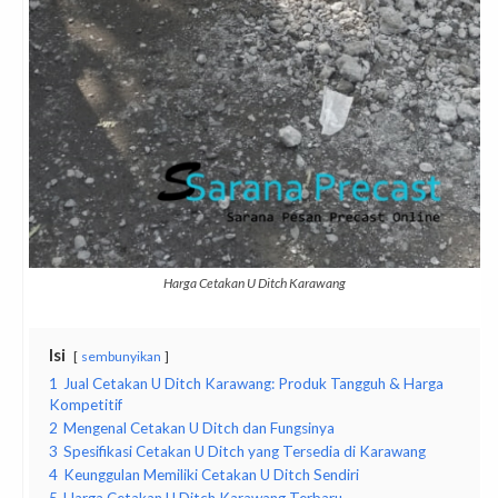
Harga Cetakan U Ditch Karawang
Isi
sembunyikan
1
Jual Cetakan U Ditch Karawang: Produk Tangguh & Harga
Kompetitif
2
Mengenal Cetakan U Ditch dan Fungsinya
3
Spesifikasi Cetakan U Ditch yang Tersedia di Karawang
4
Keunggulan Memiliki Cetakan U Ditch Sendiri
5
Harga Cetakan U Ditch Karawang Terbaru