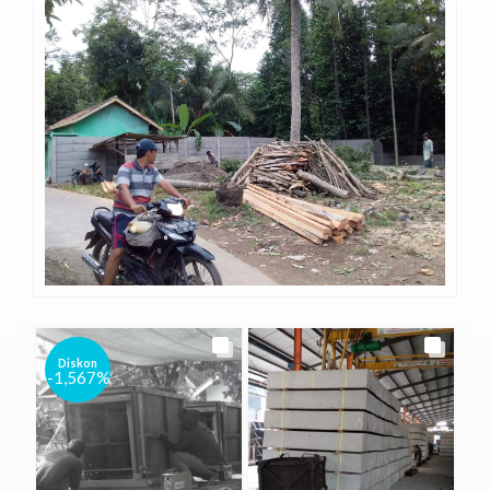
Diskon
-1,567%