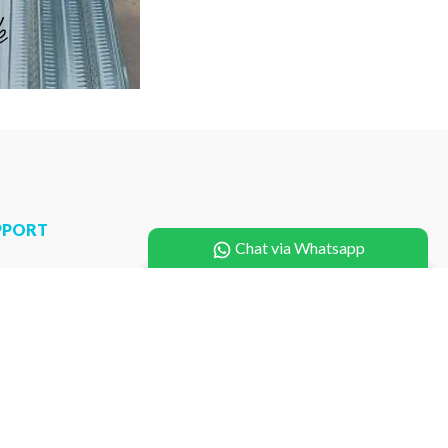
PPORT
Chat via Whatsapp
a Pasang U Ditch
ga Pasang Buis Beton
a Pasang Pagar Panel
ga Pasang Box Culvert
a Pembuatan Cetakan
a Pemancangan Mini Pile