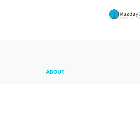
ABOUT
Sarana Precast
adalah website yang
dikembangkan untuk pemasaran beton prec
sehingga memberi kemudahan memesan be
precast.
Selengkapnya
tentang kami