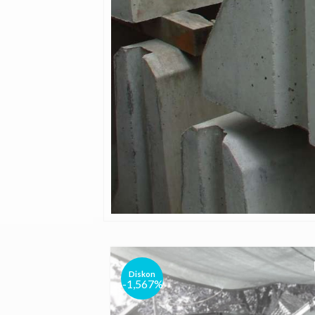
Diskon
-1,567%