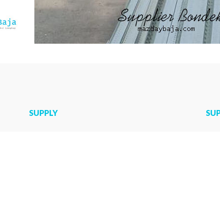
SUPPLY
SU
Jual U Ditch
Jas
ast
Mini Pile Murah
Har
ton
Road Barrier Beton
Jas
Jual Box Culvert
Har
Kanstin Beton
Jas
Sumur Resapan
Jas