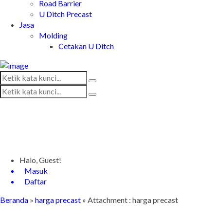
Road Barrier
U Ditch Precast
Jasa
Molding
Cetakan U Ditch
Halo, Guest!
Masuk
Daftar
Beranda
»
harga precast
» Attachment : harga precast