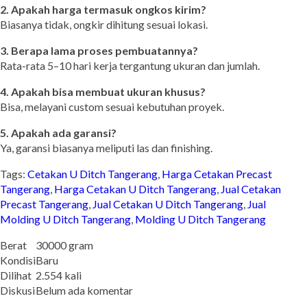
2. Apakah harga termasuk ongkos kirim?
Biasanya tidak, ongkir dihitung sesuai lokasi.
3. Berapa lama proses pembuatannya?
Rata-rata 5–10 hari kerja tergantung ukuran dan jumlah.
4. Apakah bisa membuat ukuran khusus?
Bisa, melayani custom sesuai kebutuhan proyek.
5. Apakah ada garansi?
Ya, garansi biasanya meliputi las dan finishing.
Tags:
Cetakan U Ditch Tangerang
,
Harga Cetakan Precast
Tangerang
,
Harga Cetakan U Ditch Tangerang
,
Jual Cetakan
Precast Tangerang
,
Jual Cetakan U Ditch Tangerang
,
Jual
Molding U Ditch Tangerang
,
Molding U Ditch Tangerang
Berat
30000 gram
Kondisi
Baru
Dilihat
2.554 kali
Diskusi
Belum ada komentar