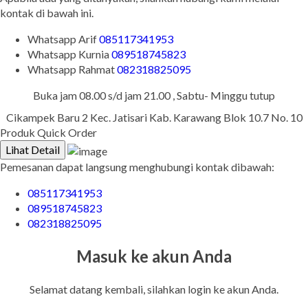
kontak di bawah ini.
Whatsapp
Arif
085117341953
Whatsapp
Kurnia
089518745823
Whatsapp
Rahmat
082318825095
Buka jam 08.00 s/d jam 21.00 , Sabtu- Minggu tutup
Cikampek Baru 2 Kec. Jatisari Kab. Karawang Blok 10.7 No. 10
Produk Quick Order
Lihat Detail
Pemesanan dapat langsung menghubungi kontak dibawah:
085117341953
089518745823
082318825095
Masuk ke akun Anda
Selamat datang kembali, silahkan login ke akun Anda.