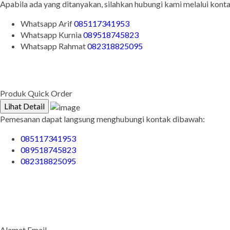
Apabila ada yang ditanyakan, silahkan hubungi kami melalui konta
Whatsapp
Arif
085117341953
Whatsapp
Kurnia
089518745823
Whatsapp
Rahmat
082318825095
Produk Quick Order
Lihat Detail
Pemesanan dapat langsung menghubungi kontak dibawah:
085117341953
089518745823
082318825095
Alamat Email