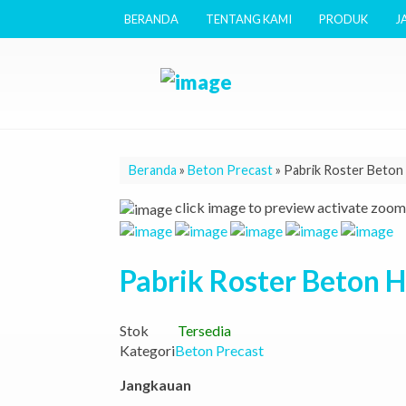
BERANDA
TENTANG KAMI
PRODUK
J
Beranda
»
Beton Precast
»
Pabrik Roster Beton 
click image to preview
activate zoom
Pabrik Roster Beton 
Stok
Tersedia
Kategori
Beton Precast
Jangkauan