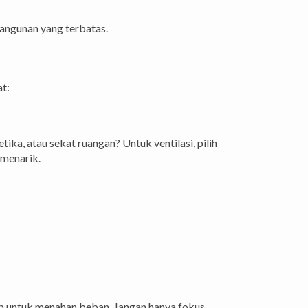
bangunan yang terbatas.
t:
ka, atau sekat ruangan? Untuk ventilasi, pilih
 menarik.
kup untuk menahan beban. Jangan hanya fokus