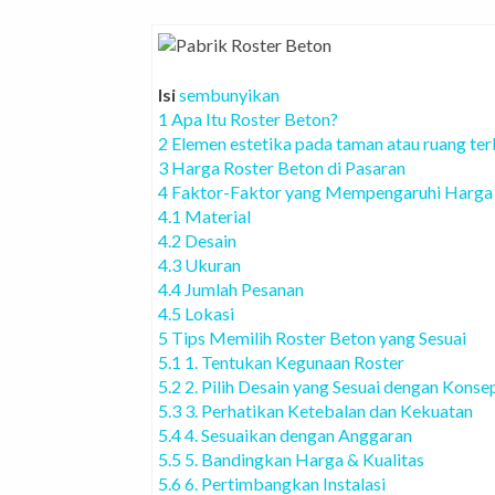
Isi
sembunyikan
1
Apa Itu Roster Beton?
2
Elemen estetika pada taman atau ruang te
3
Harga Roster Beton di Pasaran
4
Faktor-Faktor yang Mempengaruhi Harga 
4.1
Material
4.2
Desain
4.3
Ukuran
4.4
Jumlah Pesanan
4.5
Lokasi
5
Tips Memilih Roster Beton yang Sesuai
5.1
1. Tentukan Kegunaan Roster
5.2
2. Pilih Desain yang Sesuai dengan Kons
5.3
3. Perhatikan Ketebalan dan Kekuatan
5.4
4. Sesuaikan dengan Anggaran
5.5
5. Bandingkan Harga & Kualitas
5.6
6. Pertimbangkan Instalasi