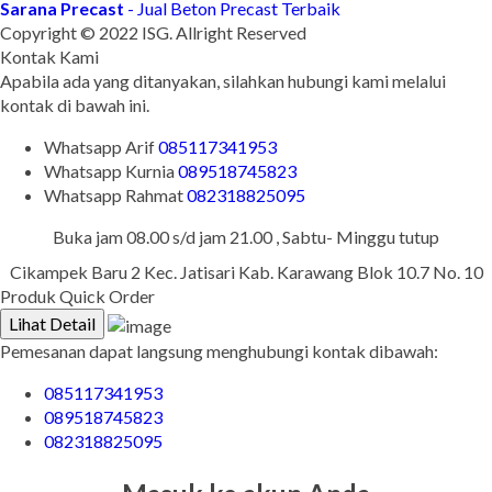
Sarana Precast
- Jual Beton Precast Terbaik
Copyright © 2022 ISG. Allright Reserved
Kontak Kami
Apabila ada yang ditanyakan, silahkan hubungi kami melalui
kontak di bawah ini.
Whatsapp
Arif
085117341953
Whatsapp
Kurnia
089518745823
Whatsapp
Rahmat
082318825095
Buka jam 08.00 s/d jam 21.00 , Sabtu- Minggu tutup
Cikampek Baru 2 Kec. Jatisari Kab. Karawang Blok 10.7 No. 10
Produk Quick Order
Lihat Detail
Pemesanan dapat langsung menghubungi kontak dibawah:
085117341953
089518745823
082318825095