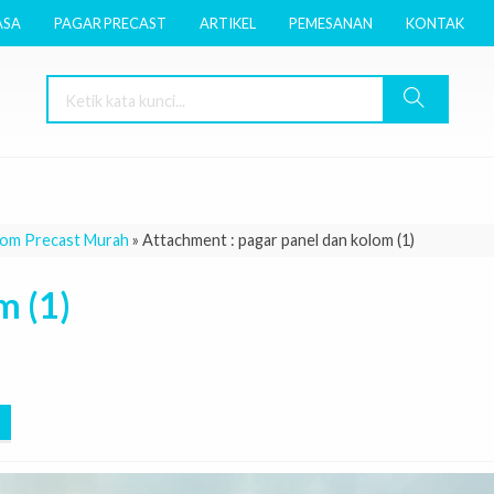
ASA
PAGAR PRECAST
ARTIKEL
PEMESANAN
KONTAK
lom Precast Murah
» Attachment : pagar panel dan kolom (1)
m (1)