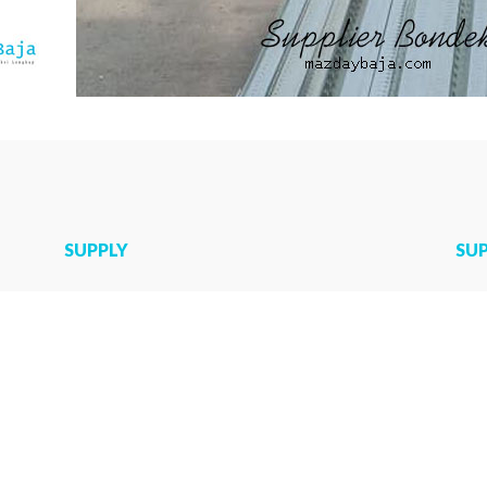
SUPPLY
SU
Jual U Ditch
Jas
ast
Mini Pile Murah
Har
ton
Road Barrier Beton
Jas
Jual Box Culvert
Har
Kanstin Beton
Jas
Sumur Resapan
Jas