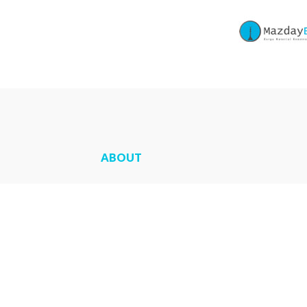
ABOUT
Sarana Precast
adalah website yang
dikembangkan untuk pemasaran beton prec
sehingga memberi kemudahan memesan be
precast.
Selengkapnya
tentang kami