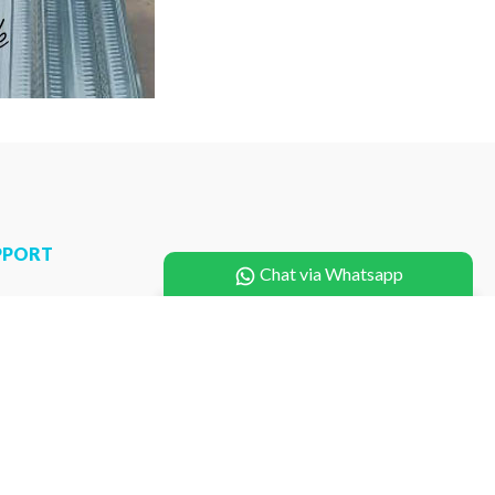
PPORT
Chat via Whatsapp
a Pasang U Ditch
ga Pasang Buis Beton
a Pasang Pagar Panel
ga Pasang Box Culvert
a Pembuatan Cetakan
a Pemancangan Mini Pile