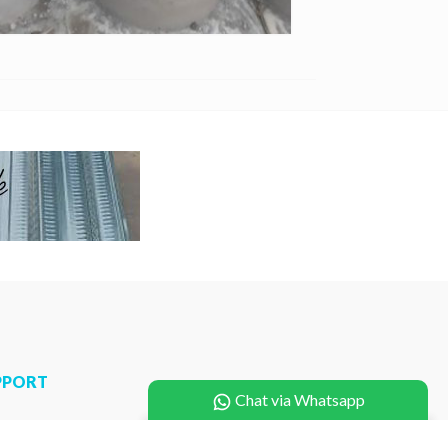
PPORT
Chat via Whatsapp
a Pasang U Ditch