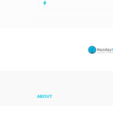
ABOUT
Sarana Precast
adalah website yang