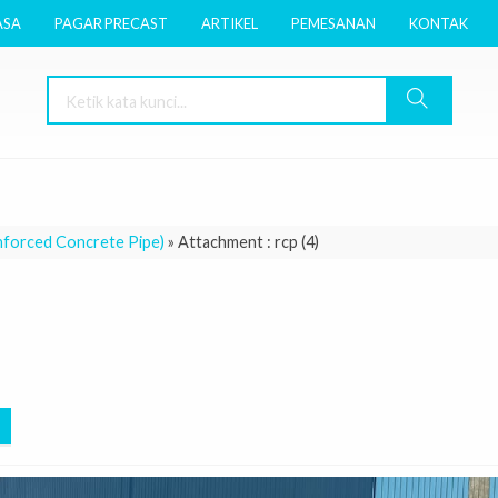
ASA
PAGAR PRECAST
ARTIKEL
PEMESANAN
KONTAK
nforced Concrete Pipe)
» Attachment : rcp (4)