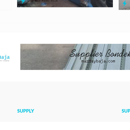
SUPPLY
SU
Jual U Ditch
Jas