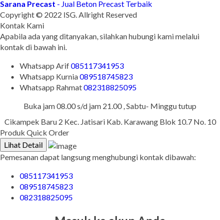
Sarana Precast
- Jual Beton Precast Terbaik
Copyright © 2022 ISG. Allright Reserved
Kontak Kami
Apabila ada yang ditanyakan, silahkan hubungi kami melalui
kontak di bawah ini.
Whatsapp
Arif
085117341953
Whatsapp
Kurnia
089518745823
Whatsapp
Rahmat
082318825095
Buka jam 08.00 s/d jam 21.00 , Sabtu- Minggu tutup
Cikampek Baru 2 Kec. Jatisari Kab. Karawang Blok 10.7 No. 10
Produk Quick Order
Lihat Detail
Pemesanan dapat langsung menghubungi kontak dibawah:
085117341953
089518745823
082318825095