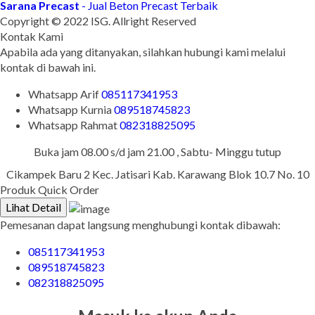
Sarana Precast
- Jual Beton Precast Terbaik
Copyright © 2022 ISG. Allright Reserved
Kontak Kami
Apabila ada yang ditanyakan, silahkan hubungi kami melalui
kontak di bawah ini.
Whatsapp
Arif
085117341953
Whatsapp
Kurnia
089518745823
Whatsapp
Rahmat
082318825095
Buka jam 08.00 s/d jam 21.00 , Sabtu- Minggu tutup
Cikampek Baru 2 Kec. Jatisari Kab. Karawang Blok 10.7 No. 10
Produk Quick Order
Lihat Detail
Pemesanan dapat langsung menghubungi kontak dibawah:
085117341953
089518745823
082318825095