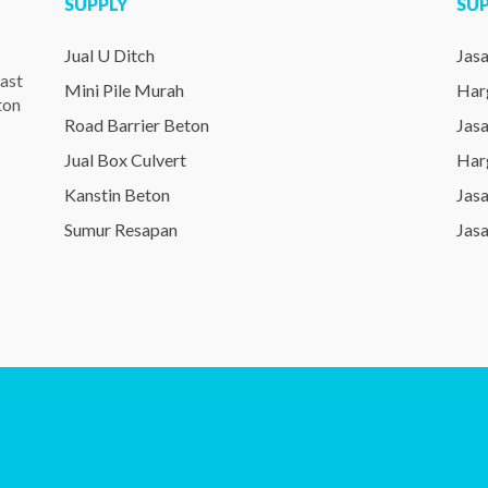
SUPPLY
SU
Jual U Ditch
Jas
ast
Mini Pile Murah
Har
ton
Road Barrier Beton
Jas
Jual Box Culvert
Har
Kanstin Beton
Jas
Sumur Resapan
Jas