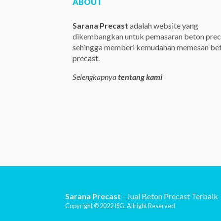
ABOUT
Sarana Precast
adalah website yang
dikembangkan untuk pemasaran beton prec
sehingga memberi kemudahan memesan be
precast.
Selengkapnya
tentang kami
Sarana Precast
- Jual Beton Precast Terbaik
Copyright © 2022 ISG. Allright Reserved