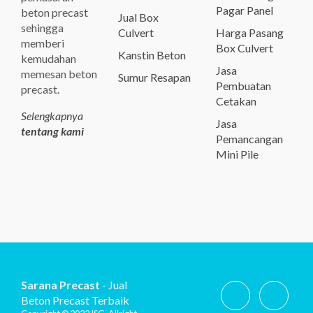
Pagar Panel
beton precast
Jual Box
sehingga
Culvert
Harga Pasang
memberi
Box Culvert
Kanstin Beton
kemudahan
Jasa
memesan beton
Sumur Resapan
Pembuatan
precast.
Cetakan
Selengkapnya
Jasa
tentang kami
Pemancangan
Mini Pile
Sarana Precast
- Jual
Beton Precast Terbaik