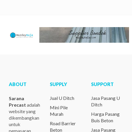
3%
ABOUT
SUPPLY
SUPPORT
Jual U Ditch
Jasa Pasang U
Sarana
Ditch
Precast
adalah
Mini Pile
website yang
Murah
Harga Pasang
dikembangkan
Buis Beton
Road Barrier
untuk
Beton
Jasa Pasang
pemasaran