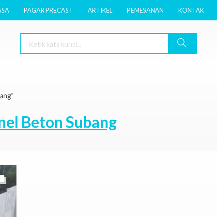
ASA
PAGAR PRECAST
ARTIKEL
PEMESANAN
KONTAK
bang"
nel Beton Subang