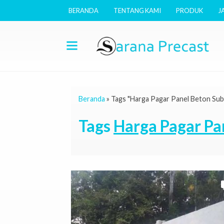
BERANDA
TENTANG KAMI
PRODUK
J
Beranda
»
Tags "Harga Pagar Panel Beton Su
Tags
Harga Pagar Pa