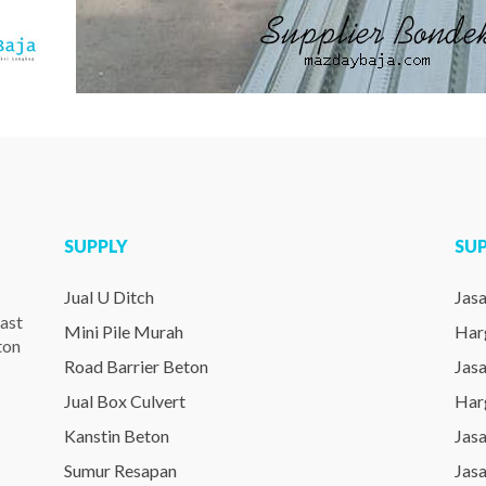
SUPPLY
SU
Jual U Ditch
Jas
ast
Mini Pile Murah
Har
ton
Road Barrier Beton
Jas
Jual Box Culvert
Har
Kanstin Beton
Jas
Sumur Resapan
Jas