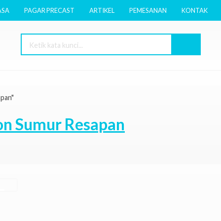
ASA
PAGAR PRECAST
ARTIKEL
PEMESANAN
KONTAK
apan"
ton Sumur Resapan