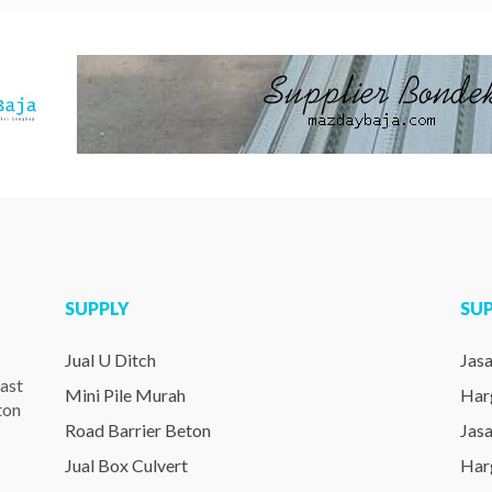
SUPPLY
SU
Jual U Ditch
Jas
ast
Mini Pile Murah
Har
ton
Road Barrier Beton
Jas
Jual Box Culvert
Har